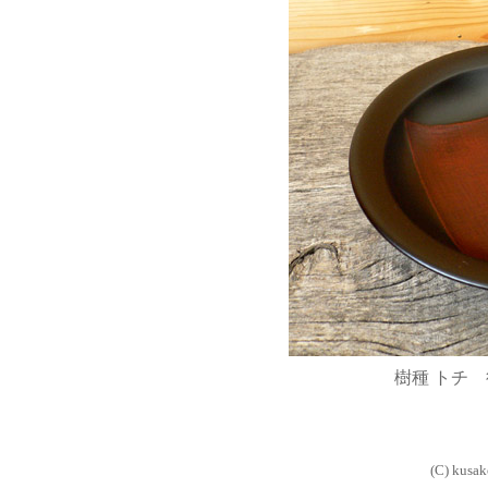
樹種 トチ 径
-
(C) kusak